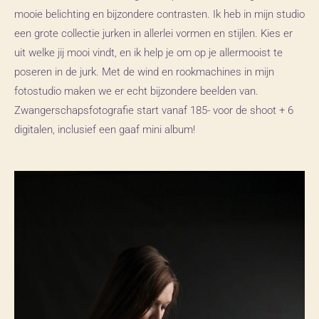
mooie belichting en bijzondere contrasten. Ik heb in mijn studio
een grote collectie jurken in allerlei vormen en stijlen. Kies er
uit welke jij mooi vindt, en ik help je om op je allermooist te
poseren in de jurk. Met de wind en rookmachines in mijn
fotostudio maken we er echt bijzondere beelden van.
Zwangerschapsfotografie start vanaf
185- voor de shoot + 6
digitalen, inclusief een gaaf mini album!