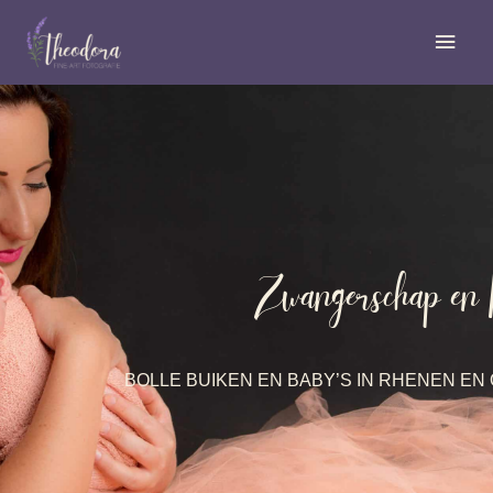
Ga
Hoo
naar
de
inhoud
Zwangerschap en
BOLLE BUIKEN EN BABY’S IN RHENEN E