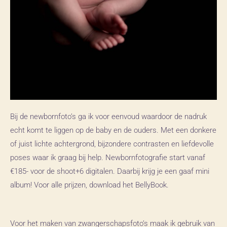
Bij de
newbornfoto’s
ga ik voor eenvoud waardoor de nadruk
echt komt te liggen op de baby en de ouders. Met een donkere
of juist lichte achtergrond, bijzondere contrasten en liefdevolle
poses waar ik graag bij help. Newbornfotografie start vanaf
€185- voor de shoot+6 digitalen. Daarbij krijg je een gaaf mini
album! Voor alle prijzen, download het BellyBook.
Voor het maken van zwangerschapsfoto’s maak ik gebruik van