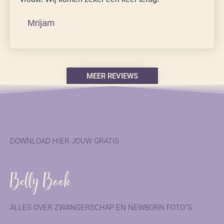
Mrijam
Zwangerschaps fotoshoot
MEER REVIEWS
DOWNLOAD
HIER
JOUW GRATIS
Belly Book
ALLES OVER ZWANGERSCHAP EN NEWBORN FOTO”S